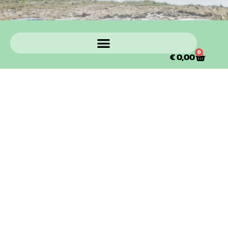
0
€
0,00