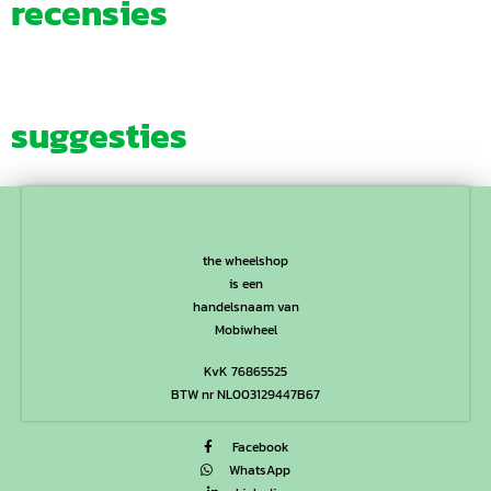
recensies
suggesties
the wheelshop
is een
handelsnaam van
Mobiwheel
KvK 76865525
BTW nr NL003129447B67
Facebook
WhatsApp