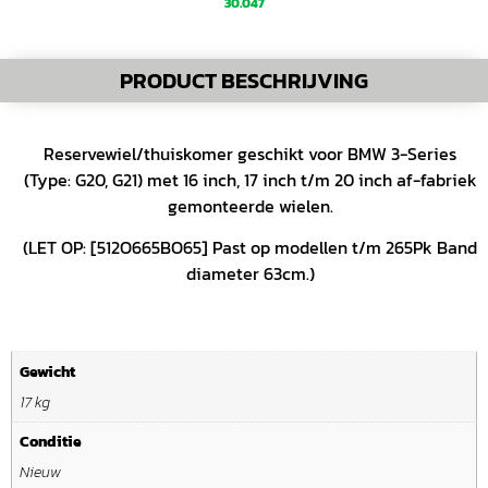
30.047
PRODUCT BESCHRIJVING
Reservewiel/thuiskomer geschikt voor BMW 3-Series
(Type: G20, G21) met 16 inch, 17 inch t/m 20 inch af-fabriek
gemonteerde wielen.
(LET OP: [512O665BO65] Past op modellen t/m 265Pk Band
diameter 63cm.)
Gewicht
17 kg
Conditie
Nieuw