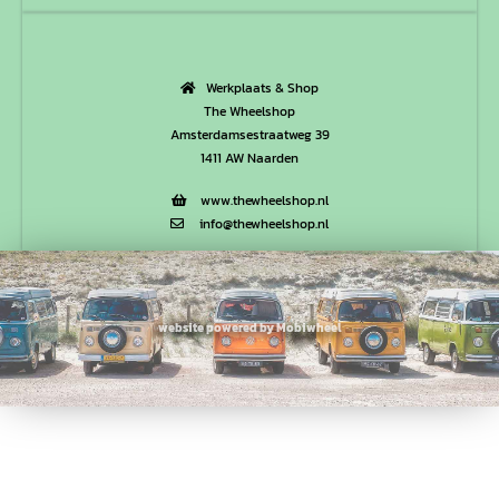
Werkplaats & Shop
The Wheelshop
Amsterdamsestraatweg 39
1411 AW Naarden
www.thewheelshop.nl
info@thewheelshop.nl
website powered by Mobiwheel