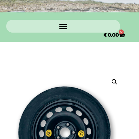
0
€
0,00