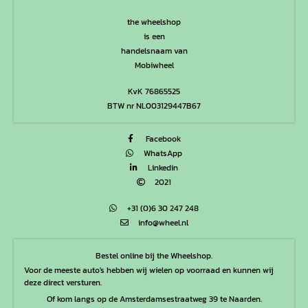
the wheelshop
is een
handelsnaam van
Mobiwheel
KvK 76865525
BTW nr NL003129447B67
Facebook
WhatsApp
Linkedin
2021
+31 (0)6 30 247 248
info@wheel.nl
Bestel online bij the Wheelshop.
Voor de meeste auto's hebben wij wielen op voorraad en kunnen wij
deze direct versturen.
Of kom langs op de Amsterdamsestraatweg 39 te Naarden.