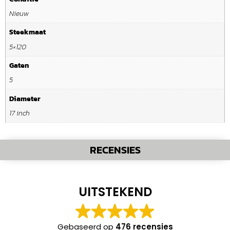
Nieuw
Steekmaat
5×120
Gaten
5
Diameter
17 inch
RECENSIES
UITSTEKEND
Gebaseerd op
476 recensies