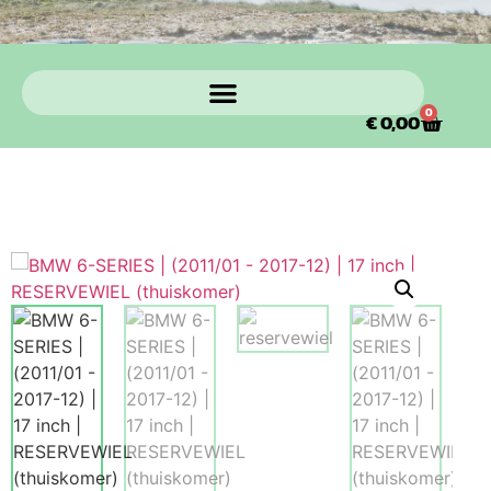
0
€
0,00