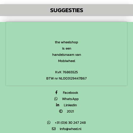
SUGGESTIES
the wheelshop
is een
handelsnaam van
Mobiwheel
KvK 76865525
BTW nr NL003129447B67
Facebook
WhatsApp
Linkedin
2021
+31 (0)6 30 247 248
info@wheel.nl