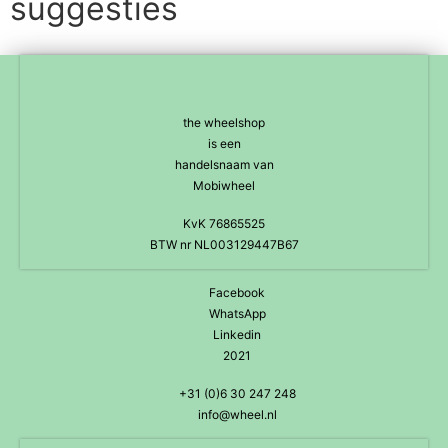
suggesties
the wheelshop
is een
handelsnaam van
Mobiwheel
KvK 76865525
BTW nr NL003129447B67
Facebook
WhatsApp
Linkedin
2021
+31 (0)6 30 247 248
info@wheel.nl