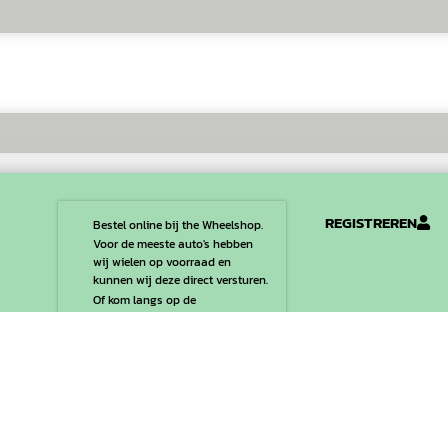
REGISTREREN
Bestel online bij the Wheelshop.
Voor de meeste auto's hebben
wij wielen op voorraad en
kunnen wij deze direct versturen.
Of kom langs op de
Amsterdamsestraatweg 39 te
Algemene Voorwaa
Naarden.
Privacy