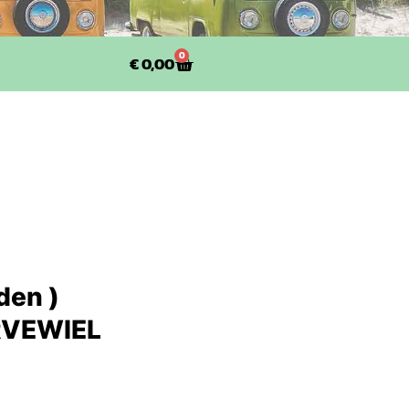
0
€
0,00
den )
RVEWIEL