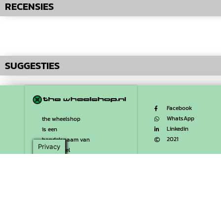
RECENSIES
SUGGESTIES
Facebook
WhatsApp
the wheelshop
Linkedin
is een
2021
handelsnaam van
Privacy
Mobiwheel
+31 (0)6 30 247 248
info@wheel.nl
KvK 76865525
BTW nr NL003129447B67