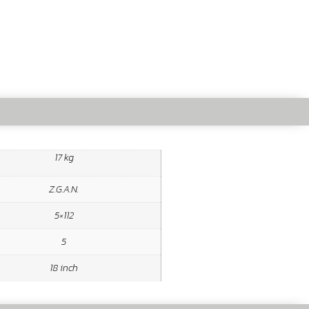
17 kg
Z.G.A.N.
5×112
5
18 inch