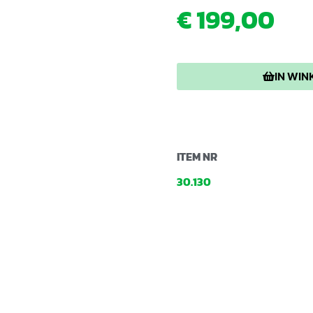
€
199,00
IN WI
ITEM NR
30.130