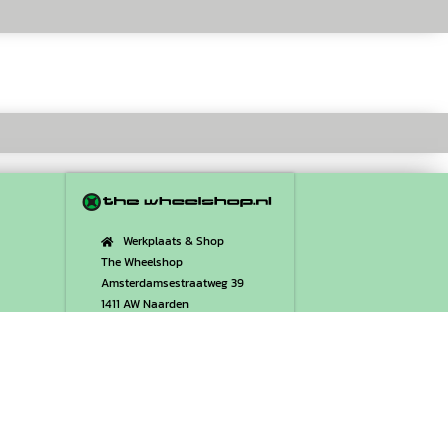
Werkplaats & Shop
The Wheelshop
Amsterdamsestraatweg 39
1411 AW Naarden
rden
www.thewheelshop.nl
info@thewheelshop.nl