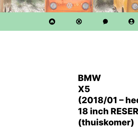
BMW
X5
(2018/01 – he
18 inch RESE
(thuiskomer)