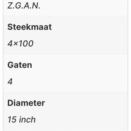
Z.G.A.N.
Steekmaat
4×100
Gaten
4
Diameter
15 inch