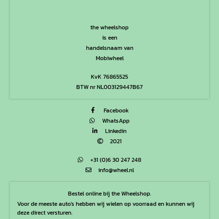
the wheelshop
is een
handelsnaam van
Mobiwheel
KvK 76865525
BTW nr NL003129447B67
Facebook
WhatsApp
Linkedin
2021
+31 (0)6 30 247 248
info@wheel.nl
Bestel online bij the Wheelshop.
Voor de meeste auto's hebben wij wielen op voorraad en kunnen wij
deze direct versturen.