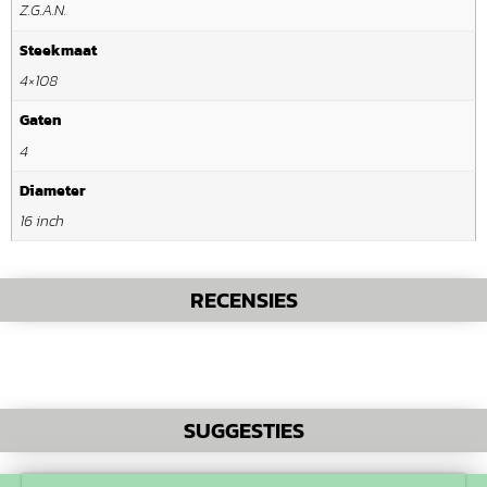
Z.G.A.N.
Steekmaat
4×108
Gaten
4
Diameter
16 inch
RECENSIES
SUGGESTIES