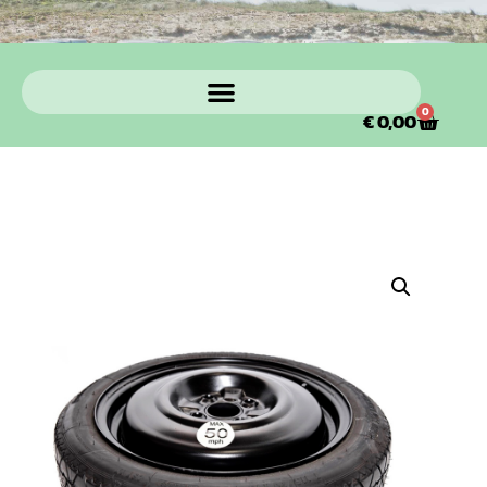
0
€
0,00