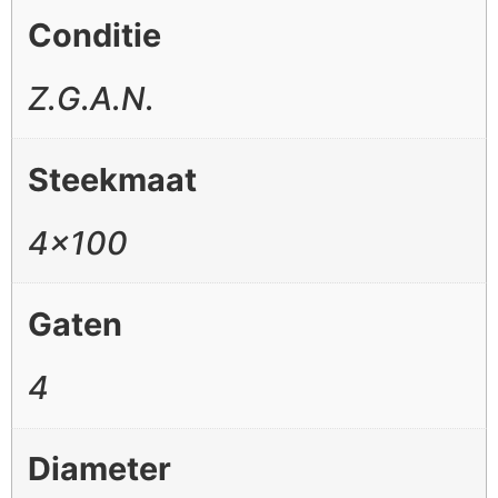
Conditie
Z.G.A.N.
Steekmaat
4×100
Gaten
4
Diameter