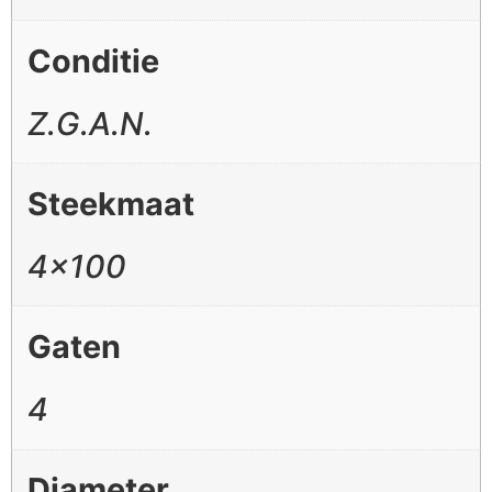
Conditie
Z.G.A.N.
Steekmaat
4×100
Gaten
4
Diameter