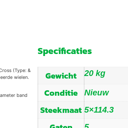
Specificaties
Cross (Type: &
20 kg
Gewicht
teerde wielen.
Conditie
Nieuw
diameter band
Steekmaat
5×114.3
Gaten
5