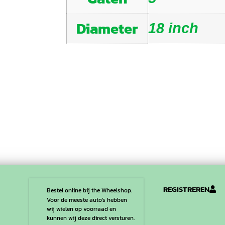
Diameter
18 inch
REGISTREREN
Bestel online bij the Wheelshop.
Voor de meeste auto's hebben
wij wielen op voorraad en
kunnen wij deze direct versturen.