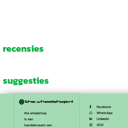
recensies
suggesties
Facebook
WhatsApp
the wheelshop
Linkedin
is een
2021
handelsnaam van