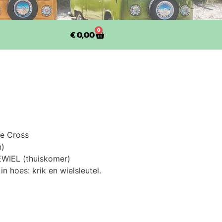
0
€
0,00
se Cross
n)
WIEL (thuiskomer)
n hoes: krik en wielsleutel.