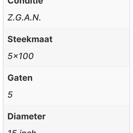
Conditie
Z.G.A.N.
Steekmaat
5×100
Gaten
5
Diameter