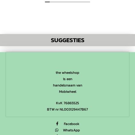
SUGGESTIES
the wheelshop
is een
handelsnaam van
Mobiwheel
KvK 76865525
BTW nr NL003129447B67
Facebook
WhatsApp