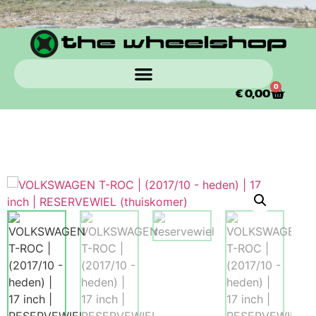
0
€
0,00