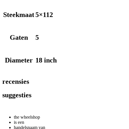
Steekmaat
5×112
Gaten
5
Diameter
18 inch
recensies
suggesties
the wheelshop
is een
handelsnaam van