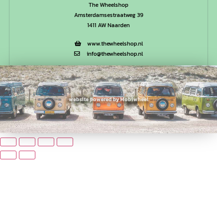
The Wheelshop
Amsterdamsestraatweg 39
1411 AW Naarden
www.thewheelshop.nl
info@thewheelshop.nl
website powered by Mobiwheel