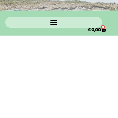
0
€
0,00