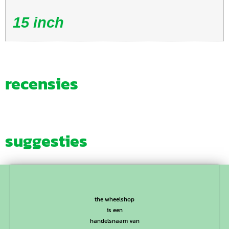
15 inch
recensies
suggesties
the wheelshop
is een
handelsnaam van