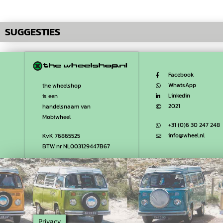
SUGGESTIES
Facebook
WhatsApp
the wheelshop
Linkedin
is een
2021
handelsnaam van
Mobiwheel
+31 (0)6 30 247 248
info@wheel.nl
KvK 76865525
BTW nr NL003129447B67
Privacy