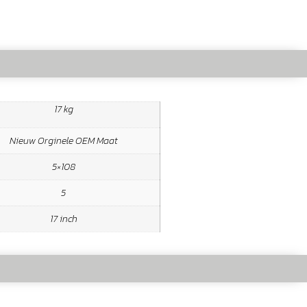
17 kg
Nieuw Orginele OEM Maat
5×108
5
17 inch