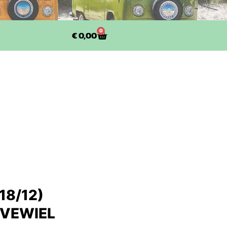
0
€
0,00
18/12)
RVEWIEL