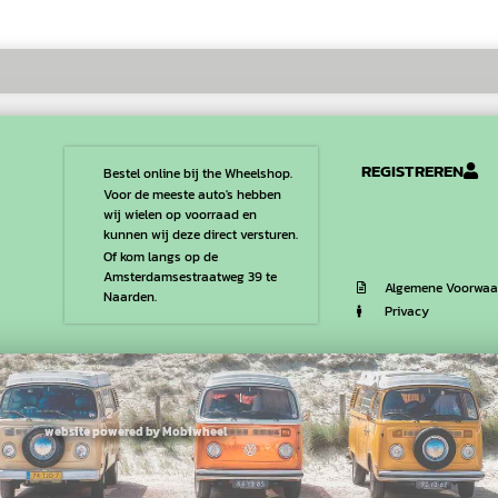
REGISTREREN
Bestel online bij the Wheelshop.
Voor de meeste auto's hebben
wij wielen op voorraad en
kunnen wij deze direct versturen.
Of kom langs op de
Amsterdamsestraatweg 39 te
Algemene Voorwaa
Naarden.
Privacy
website powered by Mobiwheel