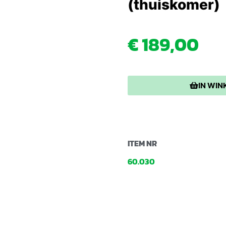
(thuiskomer)
€
189,00
IN WI
ITEM NR
60.030