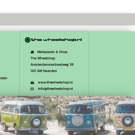
Werkplaats & Shop
The Wheelshop
Amsterdamsestraatweg 39
1411 AW Naarden
rden
www.thewheelshop.nl
info@thewheelshop.nl