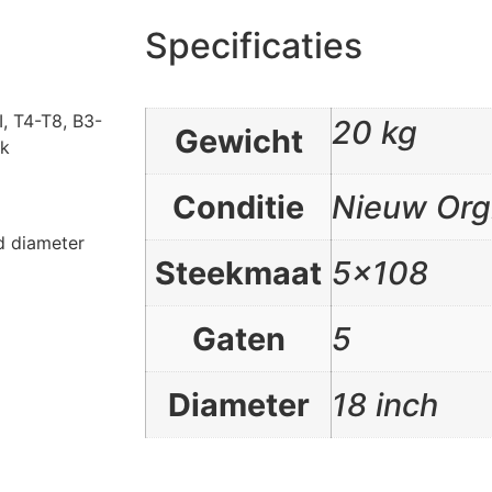
Specificaties
I, T4-T8, B3-
20 kg
Gewicht
ek
Conditie
Nieuw Org
d diameter
Steekmaat
5×108
Gaten
5
Diameter
18 inch