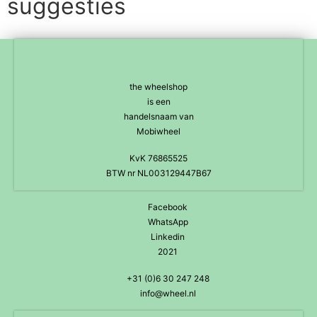
suggesties
the wheelshop
is een
handelsnaam van
Mobiwheel
KvK 76865525
BTW nr NL003129447B67
Facebook
WhatsApp
Linkedin
2021
+31 (0)6 30 247 248
info@wheel.nl