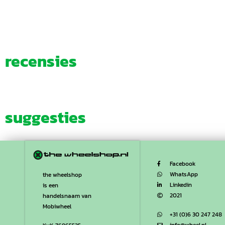
recensies
suggesties
Facebook
WhatsApp
the wheelshop
Linkedin
is een
2021
handelsnaam van
Mobiwheel
+31 (0)6 30 247 248
info@wheel.nl