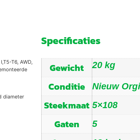
Specificaties
 I,T5-T6, AWD,
20 kg
Gewicht
gemonteerde
Conditie
Nieuw Org
d diameter
Steekmaat
5×108
Gaten
5