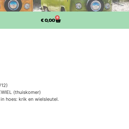
0
€
0,00
/12)
WIEL (thuiskomer)
n hoes: krik en wielsleutel.