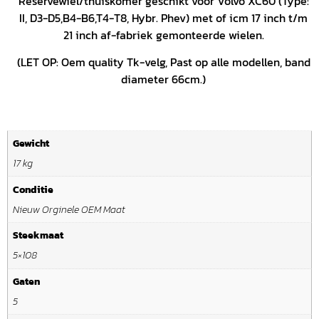
Reservewiel/thuiskomer geschikt voor Volvo XC60 (Type:
II, D3-D5,B4-B6,T4-T8, Hybr. Phev) met of icm 17 inch t/m
21 inch af-fabriek gemonteerde wielen.
(LET OP: Oem quality Tk-velg, Past op alle modellen, band
diameter 66cm.)
Gewicht
17 kg
Conditie
Nieuw Orginele OEM Maat
Steekmaat
5×108
Gaten
5