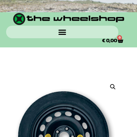
0
€
0,00