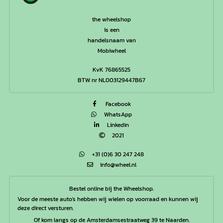
the wheelshop
is een
handelsnaam van
Mobiwheel
KvK 76865525
BTW nr NL003129447B67
Facebook
WhatsApp
Linkedin
2021
+31 (0)6 30 247 248
info@wheel.nl
Bestel online bij the Wheelshop.
Voor de meeste auto's hebben wij wielen op voorraad en kunnen wij
deze direct versturen.
Of kom langs op de Amsterdamsestraatweg 39 te Naarden.