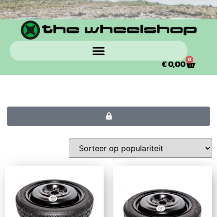
0
€
0,00