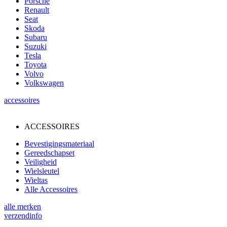
Porsche
Renault
Seat
Skoda
Subaru
Suzuki
Tesla
Toyota
Volvo
Volkswagen
accessoires
ACCESSOIRES
Bevestigingsmateriaal
Gereedschapset
Veiligheid
Wielsleutel
Wieltas
Alle Accessoires
alle merken
verzendinfo