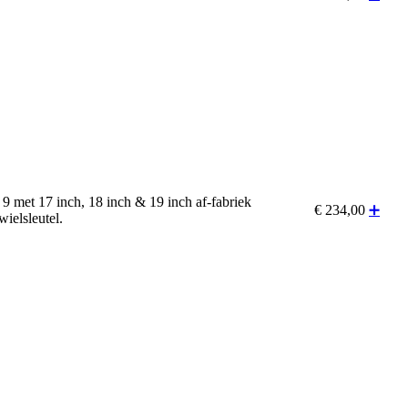
 met 17 inch, 18 inch & 19 inch af-fabriek
€
234,00
➕
ielsleutel.