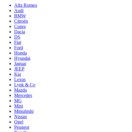
Alfa Romeo
Audi
BMW
Citroën
Cupra
Dacia
DS
Fiat
Ford
Honda
Hyundai
Jaguar
JEEP
Kia
Lexus
Lynk & Co
Mazda
Mercedes
MG
Mini
Mitsubishi
Nissan
Opel
Peugeot