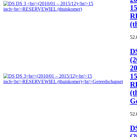
15
R
(t
52.
D
(2
20
15
R
(t
G
52.
D
(2