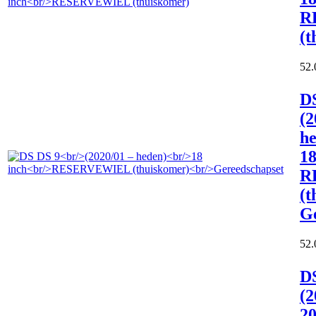
R
(t
52.
D
(2
he
18
R
(t
G
52.
D
(2
20