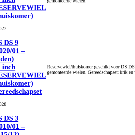
gemonteerde wielen.
ESERVEWIEL
huiskomer)
027
S DS 9
020/01 –
den)
 inch
Reservewiel/thuiskomer geschikt voor DS DS 9
gemonteerde wielen. Gereedschapset: krik en w
ESERVEWIEL
huiskomer)
ereedschapset
028
S DS 3
010/01 –
15/12)