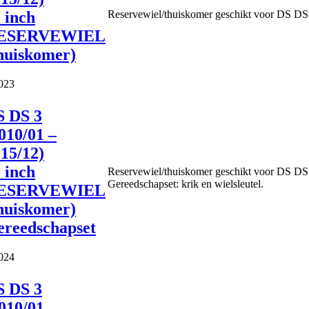
 inch
Reservewiel/thuiskomer geschikt voor DS DS 
ESERVEWIEL
huiskomer)
023
S DS 3
010/01 –
15/12)
 inch
Reservewiel/thuiskomer geschikt voor DS DS 
Gereedschapset: krik en wielsleutel.
ESERVEWIEL
huiskomer)
ereedschapset
024
S DS 3
010/01 –