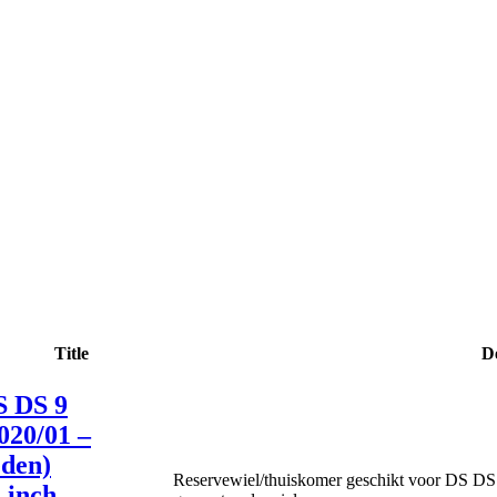
Title
De
S DS 9
020/01 –
den)
Reservewiel/thuiskomer geschikt voor DS DS 9
 inch