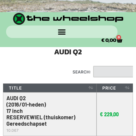
0
€
0,00
AUDI Q2
SEARCH:
TITLE
PRICE
AUDI Q2
(2016/01-heden)
17 inch
€
229,00
RESERVEWIEL (thuiskomer)
Gereedschapset
10.067