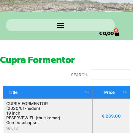
0
€
0,00
Cupra Formentor
SEARCH:
Title
Price
CUPRA FORMENTOR
(2020/01-heden)
19 inch
€
269,00
RESERVEWIEL (thuiskomer)
Gereedschapset
16.016