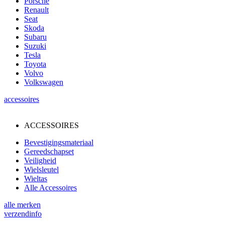
Porsche
Renault
Seat
Skoda
Subaru
Suzuki
Tesla
Toyota
Volvo
Volkswagen
accessoires
ACCESSOIRES
Bevestigingsmateriaal
Gereedschapset
Veiligheid
Wielsleutel
Wieltas
Alle Accessoires
alle merken
verzendinfo