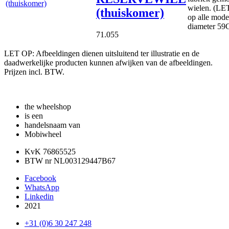
wielen. (LE
(thuiskomer)
op alle mode
diameter 59
71.055
LET OP: Afbeeldingen dienen uitsluitend ter illustratie en de
daadwerkelijke producten kunnen afwijken van de afbeeldingen.
Prijzen incl. BTW.
the wheelshop
is een
handelsnaam van
Mobiwheel
KvK 76865525
BTW nr NL003129447B67
Facebook
WhatsApp
Linkedin
2021
+31 (0)6 30 247 248