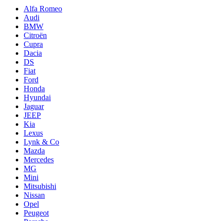
Alfa Romeo
Audi
BMW
Citroën
Cupra
Dacia
DS
Fiat
Ford
Honda
Hyundai
Jaguar
JEEP
Kia
Lexus
Lynk & Co
Mazda
Mercedes
MG
Mini
Mitsubishi
Nissan
Opel
Peugeot