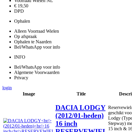
Voorraad Wielen NL
€ 19,50
DPD
Ophalen
Alleen Voorraad Wielen
Op afspraak
Ophalen te Naarden
Bel/WhatsApp voor info
INFO
Bel/WhatsApp voor info
Algemene Voorwaarden
Privacy
login
Image
Title
Descri
DACIA LODGY
Reservewiel
geschikt voo
(2012/01-heden)
Lodgy (Type
16 inch
Stepway) me
15 inch & 16
RESERVEWIEL