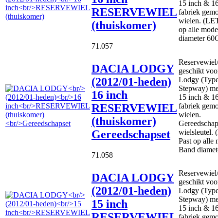
15 inch & 16
RESERVEWIEL
fabriek gem
wielen. (LE
(thuiskomer)
op alle mode
diameter 60
71.057
Reservewiel
DACIA LODGY
geschikt voo
(2012/01-heden)
Lodgy (Type
Stepway) me
16 inch
15 inch & 16
RESERVEWIEL
fabriek gem
wielen.
(thuiskomer)
Gereedschaps
Gereedschapset
wielsleutel.
Past op alle
Band diamet
71.058
Reservewiel
DACIA LODGY
geschikt voo
(2012/01-heden)
Lodgy (Type
Stepway) me
15 inch
15 inch & 16
RESERVEWIEL
fabriek gem