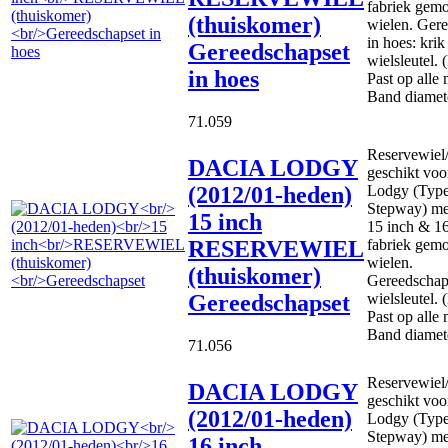
fabriek gem
(thuiskomer)
wielen. Ger
in hoes: krik
Gereedschapset
wielsleutel.
in hoes
Past op alle
Band diamet
71.059
Reservewiel
DACIA LODGY
geschikt voo
(2012/01-heden)
Lodgy (Type
Stepway) me
15 inch
15 inch & 16
RESERVEWIEL
fabriek gem
wielen.
(thuiskomer)
Gereedschaps
Gereedschapset
wielsleutel.
Past op alle
Band diamet
71.056
Reservewiel
DACIA LODGY
geschikt voo
(2012/01-heden)
Lodgy (Type
Stepway) me
16 inch