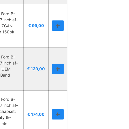
 Ford B-
7 inch af-
€
99,00
P: ZGAN
➕
/m 150pk,
 Ford B-
7 inch af-
€
139,00
P: OEM
➕
, Band
 Ford B-
7 inch af-
chapset:
€
174,00
➕
ty tk-
meter