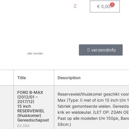
0
€
0,00
verzendinfo
alle merken
Title
Description
FORD B-MAX
Reservewiel/thuiskomer geschikt voor
(2012/01 –
Max (Type: I) met of icm 15 inch t/m 1
2017/12)
15 inch
fabriek gemonteerde wielen. Gereeds
RESERVEWIEL
krik en wielsleutel. (LET OP: ZGAN OE
(thuiskomer)
Past op alle modellen t/m 150pk, Ban
Gereedschapset
59cm.)
62.084