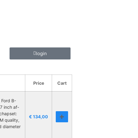
login
Price
Cart
 Ford B-
7 inch af-
chapset:
€
134,00
➕
M quality,
d diameter