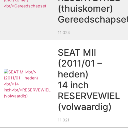
(thuiskomer)
Gereedschapse
11.024
SEAT MII
(2011/01 –
heden)
14 inch
RESERVEWIEL
(volwaardig)
11.021