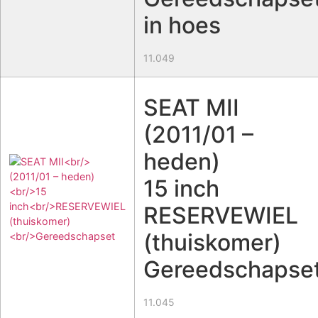
in hoes
11.049
SEAT MII
(2011/01 –
heden)
15 inch
RESERVEWIEL
(thuiskomer)
Gereedschapse
11.045