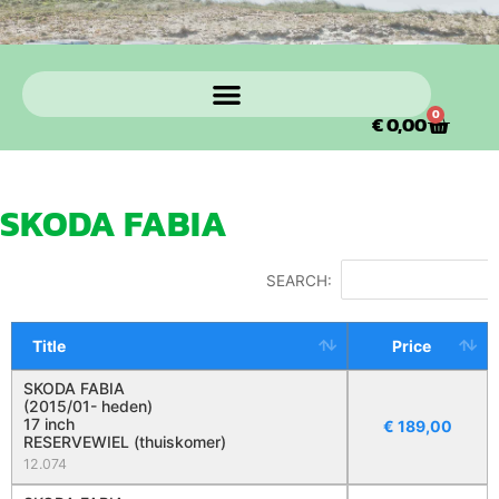
0
€
0,00
SKODA FABIA
SEARCH:
Title
Price
SKODA FABIA
(2015/01- heden)
17 inch
€
189,00
RESERVEWIEL (thuiskomer)
12.074