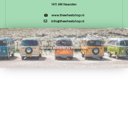
1411 AW Naarden
www.thewheelshop.nl
info@thewheelshop.nl
website powered by Mobiwheel