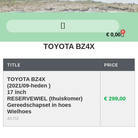
0
€
0,00
TOYOTA BZ4X
TITLE
PRICE
TOYOTA BZ4X
(2021/09-heden )
17 inch
RESERVEWIEL (thuiskomer)
€
299,00
Gereedschapset in hoes
Wielhoes
40.112