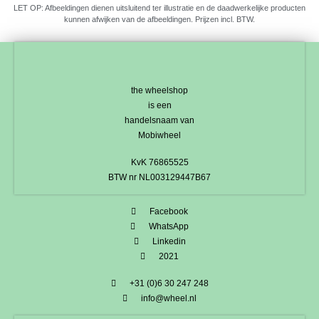
LET OP: Afbeeldingen dienen uitsluitend ter illustratie en de daadwerkelijke producten
kunnen afwijken van de afbeeldingen. Prijzen incl. BTW.
the wheelshop
is een
handelsnaam van
Mobiwheel
KvK 76865525
BTW nr NL003129447B67
Facebook
WhatsApp
Linkedin
2021
+31 (0)6 30 247 248
info@wheel.nl