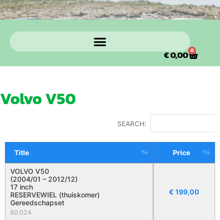
0
€
0,00
Volvo V50
SEARCH:
Title
Price
VOLVO V50
(2004/01 – 2012/12)
17 inch
€
199,00
RESERVEWIEL (thuiskomer)
Gereedschapset
60.024