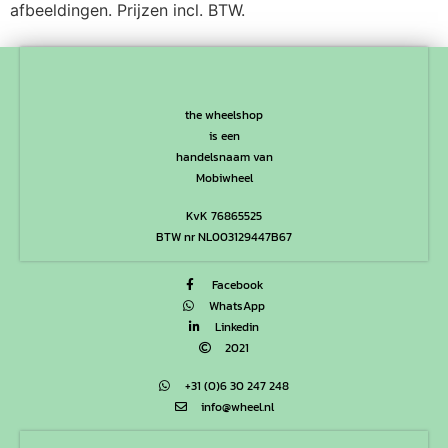
afbeeldingen. Prijzen incl. BTW.
the wheelshop
is een
handelsnaam van
Mobiwheel
KvK 76865525
BTW nr NL003129447B67
Facebook
WhatsApp
Linkedin
2021
+31 (0)6 30 247 248
info@wheel.nl