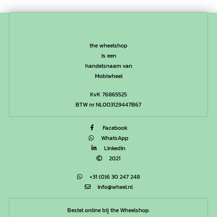
the wheelshop
is een
handelsnaam van
Mobiwheel
KvK 76865525
BTW nr NL003129447B67
Facebook
WhatsApp
Linkedin
2021
+31 (0)6 30 247 248
info@wheel.nl
Bestel online bij the Wheelshop.