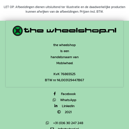
LET OP: Afbeeldingen dienen uitsluitend ter illustratie en de daadwerkelijke producten
kunnen afwijken van de afbeeldingen. Prijzen incl. BTW.
the wheelshop
is een
handelsnaam van
Mobiwheel
KvK 76865525
BTW nr NL003129447B67
Facebook
WhatsApp
Linkedin
2021
+31 (0)6 30 247 248
info@wheel.nl