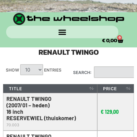
0
€
0,00
RENAULT TWINGO
SHOW
ENTRIES
SEARCH:
TITLE
PRICE
RENAULT TWINGO
(2007/01 – heden)
16 inch
€
129,00
RESERVEWIEL (thuiskomer)
70.003
RENAULT TWINGO