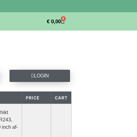
0
€
0,00
LOGIN
PRICE
CART
hikt
R243,
 inch af-