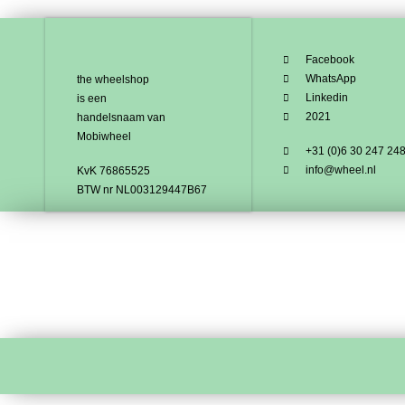
Facebook
WhatsApp
the wheelshop
Linkedin
is een
2021
handelsnaam van
Mobiwheel
+31 (0)6 30 247 24
info@wheel.nl
KvK 76865525
BTW nr NL003129447B67