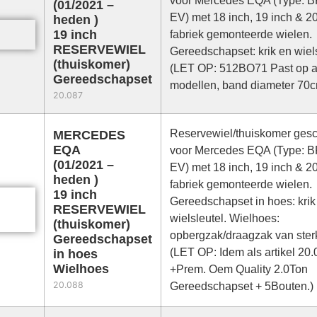
voor Mercedes EQA (Type: B
(01/2021 –
EV) met 18 inch, 19 inch & 20
heden )
19 inch
fabriek gemonteerde wielen.
RESERVEWIEL
Gereedschapset: krik en wiels
(thuiskomer)
(LET OP: 512BO71 Past op a
Gereedschapset
modellen, band diameter 70c
20.087
Reservewiel/thuiskomer gesc
MERCEDES
EQA
voor Mercedes EQA (Type: B
(01/2021 –
EV) met 18 inch, 19 inch & 20
heden )
fabriek gemonteerde wielen.
19 inch
Gereedschapset in hoes: krik
RESERVEWIEL
wielsleutel. Wielhoes:
(thuiskomer)
opbergzak/draagzak van sterk
Gereedschapset
(LET OP: Idem als artikel 20
in hoes
Wielhoes
+Prem. Oem Quality 2.0Ton
20.088
Gereedschapset + 5Bouten.)