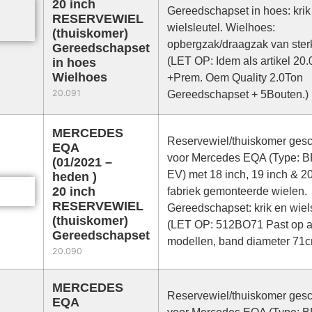
20 inch
Gereedschapset in hoes: krik
RESERVEWIEL
wielsleutel. Wielhoes:
(thuiskomer)
opbergzak/draagzak van sterk
Gereedschapset
(LET OP: Idem als artikel 20
in hoes
Wielhoes
+Prem. Oem Quality 2.0Ton
20.091
Gereedschapset + 5Bouten.)
MERCEDES
Reservewiel/thuiskomer gesc
EQA
voor Mercedes EQA (Type: B
(01/2021 –
EV) met 18 inch, 19 inch & 20
heden )
20 inch
fabriek gemonteerde wielen.
RESERVEWIEL
Gereedschapset: krik en wiels
(thuiskomer)
(LET OP: 512BO71 Past op a
Gereedschapset
modellen, band diameter 71c
20.090
MERCEDES
Reservewiel/thuiskomer gesc
EQA