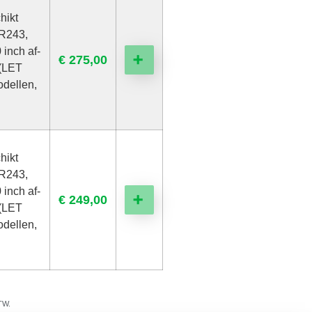
hikt
R243,
 inch af-
€
275,00
➕
 (LET
dellen,
hikt
R243,
 inch af-
€
249,00
➕
 (LET
dellen,
BTW.