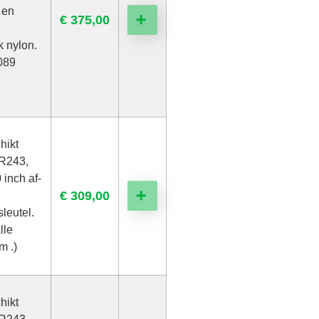
 en
€
375,00
➕
 nylon.
.089
hikt
R243,
 inch af-
€
309,00
➕
leutel.
lle
m .)
hikt