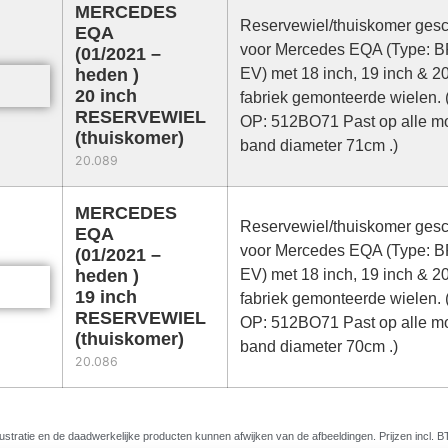
MERCEDES
Reservewiel/thuiskomer gesc
EQA
voor Mercedes EQA (Type: B
(01/2021 –
heden )
EV) met 18 inch, 19 inch & 20
20 inch
fabriek gemonteerde wielen.
RESERVEWIEL
OP: 512BO71 Past op alle mo
(thuiskomer)
band diameter 71cm .)
20.089
MERCEDES
Reservewiel/thuiskomer gesc
EQA
voor Mercedes EQA (Type: B
(01/2021 –
heden )
EV) met 18 inch, 19 inch & 20
19 inch
fabriek gemonteerde wielen.
RESERVEWIEL
OP: 512BO71 Past op alle mo
(thuiskomer)
band diameter 70cm .)
20.086
llustratie en de daadwerkelijke producten kunnen afwijken van de afbeeldingen. Prijzen incl. 