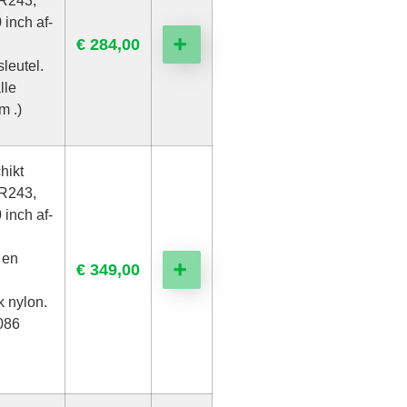
R243,
 inch af-
€
284,00
➕
leutel.
lle
m .)
hikt
R243,
 inch af-
 en
€
349,00
➕
 nylon.
.086