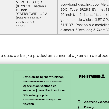
MERCEDES EQC
vouwband geschikt voor Mer
(01/2019 – heden )
EQC (Type: BR293, EV) met 19
19 inch
RESERVEWIEL OEM
20 inch t/m 21 inch af-fabriek
(met Vredestein
gemonteerde wielen. (LET OP:
vouwband)
512BO71 Past op alle modelle
20.101
diameter 60cm leeg & 74cm Vo
n de daadwerkelijke producten kunnen afwijken van de afbeeld
REGISTREREN
Bestel online bij the Wheelshop.
Voor de meeste auto's hebben
wij wielen op voorraad en
kunnen wij deze direct versturen.
Of kom langs op de
Amsterdamsestraatweg 39 te
Algemene Voorwaa
Naarden.
Privacy