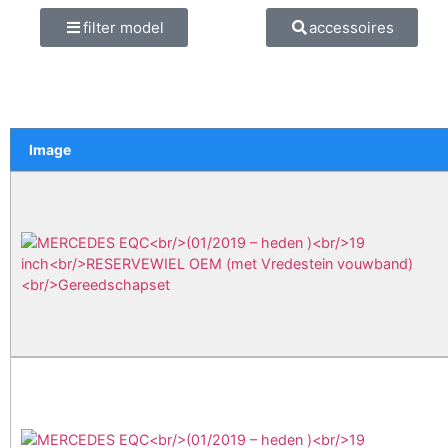
filter model
accessoires
Image