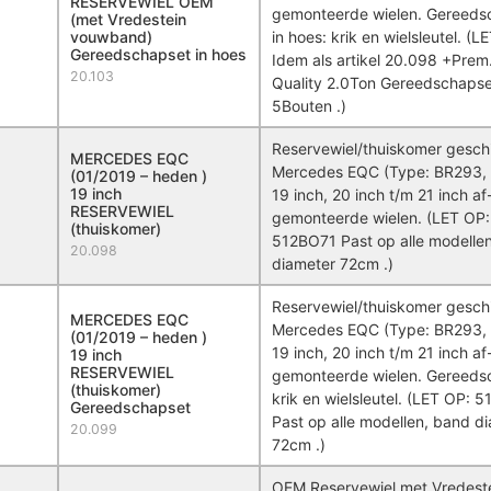
RESERVEWIEL OEM
gemonteerde wielen. Gereeds
(met Vredestein
vouwband)
in hoes: krik en wielsleutel. (L
Gereedschapset in hoes
Idem als artikel 20.098 +Pre
20.103
Quality 2.0Ton Gereedschapse
5Bouten .)
Reservewiel/thuiskomer geschi
MERCEDES EQC
Mercedes EQC (Type: BR293, 
(01/2019 – heden )
19 inch
19 inch, 20 inch t/m 21 inch af
RESERVEWIEL
gemonteerde wielen. (LET OP:
(thuiskomer)
512BO71 Past op alle modelle
20.098
diameter 72cm .)
Reservewiel/thuiskomer geschi
MERCEDES EQC
Mercedes EQC (Type: BR293, 
(01/2019 – heden )
19 inch, 20 inch t/m 21 inch af
19 inch
RESERVEWIEL
gemonteerde wielen. Gereeds
(thuiskomer)
krik en wielsleutel. (LET OP: 
Gereedschapset
Past op alle modellen, band d
20.099
72cm .)
OEM Reservewiel met Vredest