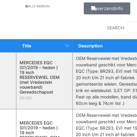
ALLE MERKEN
verzendinfo
SEARCH:
Title
Description
OEM Reservewiel met Vredest
MERCEDES EQC
vouwband geschikt voor Mer
(01/2019 – heden )
EQC (Type: BR293, EV) met 19
19 inch
RESERVEWIEL OEM
20 inch t/m 21 inch af-fabriek
(met Vredestein
gemonteerde wielen. Gereeds
vouwband)
krik en wielsleutel. (LET OP: 
Gereedschapset
Past op alle modellen, band d
20.102
60cm leeg & 74cm Vol .)
OEM Reservewiel met Vredest
vouwband geschikt voor Mer
MERCEDES EQC
(01/2019 – heden )
EQC (Type: BR293, EV) met 19
19 inch
20 inch t/m 21 inch af-fabriek