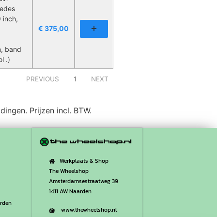
cedes
 inch,
€
375,00
n, band
l .)
PREVIOUS
1
NEXT
ingen. Prijzen incl. BTW.
Werkplaats & Shop
The Wheelshop
Amsterdamsestraatweg 39
1411 AW Naarden
rden
www.thewheelshop.nl