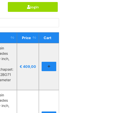
login
Price
Cart
ein
cedes
 inch,
€
409,00
chapset:
512BO71
iameter
ein
cedes
 inch,