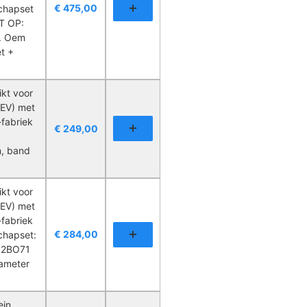
€
475,00
chapset
ET OP:
m. Oem
t +
kt voor
EV) met
-fabriek
€
249,00
n, band
kt voor
EV) met
-fabriek
€
284,00
chapset:
512BO71
iameter
ein