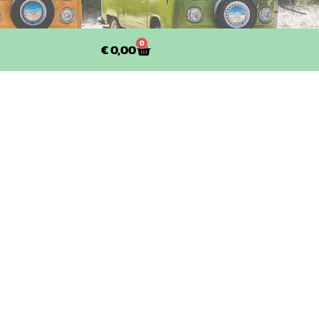
0
€
0,00