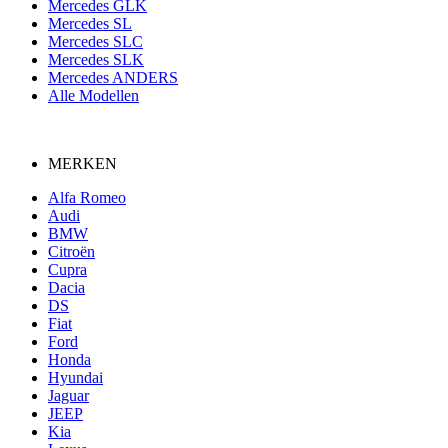
Mercedes GLK
Mercedes SL
Mercedes SLC
Mercedes SLK
Mercedes ANDERS
Alle Modellen
MERKEN
Alfa Romeo
Audi
BMW
Citroën
Cupra
Dacia
DS
Fiat
Ford
Honda
Hyundai
Jaguar
JEEP
Kia