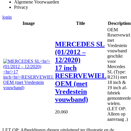
Algemene Voorwaarden
Privacy
login
Image
Title
Description
OEM
Reservewiel
met
MERCEDES SL
Vredestein
(01/2012 –
vouwband
geschikt
12/2020)
voor
17 inch
Mercedes
SL (Type:
RESERVEWIEL
R231) met
OEM (met
18 inch &
19 inch af-
Vredestein
fabriek
vouwband)
gemonteerde
wielen.
(LET OP:
20.060
Alleen op
aanvraag .)
LET OP: Afbeeldingen dienen uitsluitend ter illustratie en de