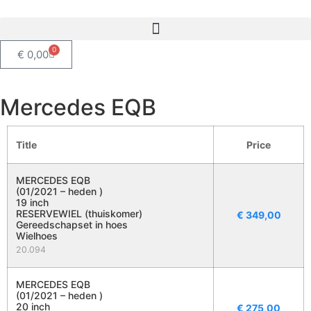
0
€
0,00
Mercedes EQB
Title
Price
MERCEDES EQB
(01/2021 – heden )
19 inch
RESERVEWIEL (thuiskomer)
€
349,00
Gereedschapset in hoes
Wielhoes
20.094
MERCEDES EQB
(01/2021 – heden )
20 inch
€
275,00